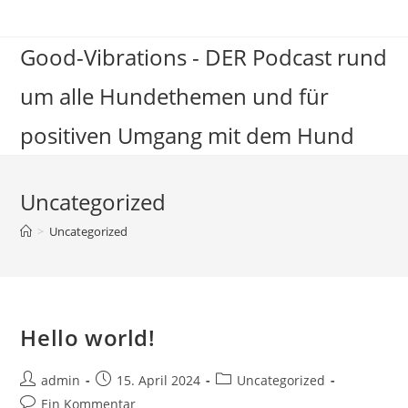
Zum
Inhalt
Good-Vibrations - DER Podcast rund
springen
um alle Hundethemen und für
positiven Umgang mit dem Hund
Uncategorized
>
Uncategorized
Hello world!
Beitrags-
Beitrag
Beitrags-
admin
15. April 2024
Uncategorized
Autor:
veröffentlicht:
Kategorie:
Beitrags-
Ein Kommentar